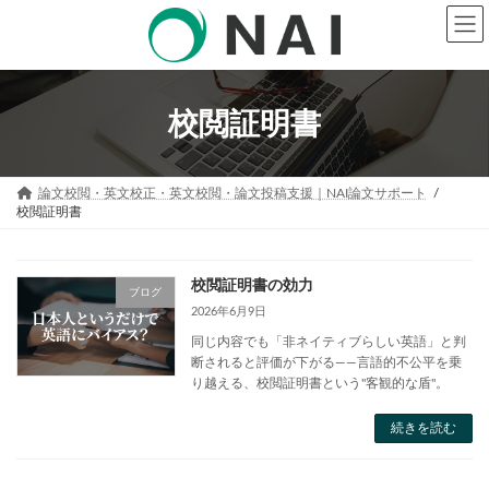
コ
ナ
ン
ビ
テ
ゲ
ン
ー
ツ
シ
へ
ョ
校閲証明書
ス
ン
キ
に
ッ
移
プ
動
論文校閲・英文校正・英文校閲・論文投稿支援｜NAI論文サポート
校閲証明書
校閲証明書の効力
ブログ
2026年6月9日
同じ内容でも「非ネイティブらしい英語」と判
断されると評価が下がる――言語的不公平を乗
り越える、校閲証明書という"客観的な盾"。
続きを読む