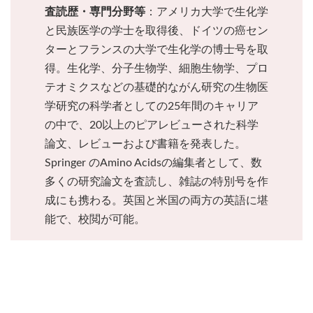
：イギリス
国籍
PhD in Physiology and Endocrinology,
：BA in English / Heavy Concentration
査読歴・専門分野等
：アメリカ大学で生化学
：PhD in Protein Chemistry, BSc in
：MA in Natural Sciences, PhD in
：アメリカ大学で生化学
査読歴・専門分野等
：あり。
：イギリス
：アメリカ
：アメリカ
：アメリカ
：イギリス
学歴・資格：
論文掲載経験
学歴・資格
学歴・資格
学歴・資格
国籍
国籍
国籍
国籍
国籍
：オーストラリア
国籍
：BA in Biochemistry, PhD in
学歴・資格
：イギリスの大学で生物医学
と民族医学の学士を取得後、ドイツの癌セン
：PhD in Microbiology with Minor in
と民族医学の学士を取得後、ドイツの癌セン
：PhD Virology and Cell Biology, BS
：BA in Biochemistry, PhD in
BSc in Biological and Molecular Science,
Transplantation Immunology, Dr. habil in
：PhD in Biochemistry
：PhD in Biochemistry
査読歴・専門分野等
学歴・資格
学歴・資格
学歴・資格
学歴・資格
学歴・資格
on Science
Chemistry
：PhD in Cell Biology, BSc in
学歴・資格
Biochemistry,
の学士と分子生物学の修士を取得し、その後小児
ターとフランスの大学で生化学の博士号を取
ターとフランスの大学で生化学の博士号を取
：著書本2冊、編集1冊、その他変
Molecular and Cellular Biology
Biochemistry, BS in Chemistry
Transplantation Immunology
：多数あり。
：多数あり。
：多数あり。
：多数あり。
論文掲載経験
論文掲載経験
論文掲載経験
論文掲載経験
論文掲載経験
Biochemistry,
Microbiology and Biochemistry
：多数あり。
論文掲載経験
：JBCやNATURE等での投稿経
：JBCやNATURE等での投稿経
：遺伝的側面からの脳科学、
急性リンパ芽球性白血病における薬剤耐性の発達
得。生化学、分子生物学、細胞生物学、プロ
得。生化学、分子生物学、細胞生物学、プロ
：自身の出版経験の他に、
更、共著としてかかわった論文1000以上。
：多数あり。
：多数あり。
：複数あり。
：多数あり。
査読歴・専門分野等
査読歴・専門分野等
査読歴・専門分野等
査読歴・専門分野等
論文掲載経験
論文掲載経験
論文掲載経験
論文掲載経験
：多数あり。
論文掲載経験
：JBC、Biochemistry, J.
査読歴・専門分野等
Gene Mapping等の研究での出版経験を多数有す。
NeuroscienceやCell Biology
Natureをはじめ、著名雑誌の査読者および編集を
：自身の投稿経験を活かし、
を研究、分子薬理学博士号を取得。大学と企業で
：骨の生化学研究から癌研究
：IFの高い雑誌においての投
テオミクスなどの基礎的ながん研究の生物医
テオミクスなどの基礎的ながん研究の生物医
験も豊富。酵素や、生体触媒の研究に長年従事
験も豊富。酵素や、生体触媒の研究に長年従事
：J Bact, Gene, Appl. Env.
査読歴・専門分野等：
査読歴・専門分野等
査読歴・専門分野等
査読歴・専門分野等
査読歴・専門分野等
：細胞生物学における生物医
査読歴・専門分野等
Glycobiology, J Virologyなど、専門誌において出版
し、査読者としての経験だけではなく、科学者と
趣味が転じ、スキューバの講師などを務める中、
系の専門誌において出版および査読経験を有す。
指導、国際コラボ研究を現在も実施中。がん研究
稿経験はもちろん、査読者・編集長としての経験
の勤務経験を持ち、基礎研究のみならず、臨床研
に転じる。内分泌科学、癌、骨、筋肉形成等とい
Microbioなどといった専門誌での出版経験また査
し、査読者としての経験だけではなく、科学者と
学研究の科学者としての25年間のキャリア
務めた経験を有す。NAIの校閲者とし長年活躍
学研究の科学者としての25年間のキャリア
学研究科学者として25年のキャリアを持ち、糖尿
経験が豊富。査読経験も出版経験同様、生化学分
究の経験も積んでいる。医学/科学の校閲者やメデ
に長けている。Peer Review経験が豊富な他、論文
これまでの経験を活かしたメディカルライティン
発達科学、神経学など基礎分野の研究、教鞭をと
った分野においての査読経験ならびに執筆経験が
読経験を有する他、自身の研究にてパテント申請
の中で、20以上のピアレビューされた科学
しての経験が生きる校閲を常に提供する。生化
も豊富。基礎系の医学論文の校閲歴が非常に長
し、現在最も多くの校閲を手掛ける校閲者の一
しての経験が生きる校閲を常に提供する。生化
の中で、20以上のピアレビューされた科学
病、癌研究、血管生物学に特に精通している。イ
野とくにプロテイン工学においての原稿を得意と
グのセミナー、専門的アドバイスおよび校閲を展
指導、複数の著名雑誌の査読者としても活躍中。
い。自身の専門とする免疫分野、加齢医学研究は
人。タンパク質科学、微生物学を専門とし、生化
る。NAIの校閲者として長年活躍、多数の実績を
論文、レビューおよび書籍を発表した。
ィカルライターとして長年の経験があり、腫瘍
論文、レビューおよび書籍を発表した。
学、薬理学などを専門とする。
学、薬理学などを専門とする。
経験がある。
豊富。
ギリス英語・アメリカ英語両方の校閲が可能。
する。
学、心血管疾患、皮膚科などの治療分野に豊富な
Springer のAmino Acidsの編集者として、数
Springer のAmino Acidsの編集者として、数
もちろん医学であればほぼ全体的に網羅。
学、生物学、化学全般に対応可能。
開する。
積む。
多くの研究論文を査読し、雑誌の特別号を作
多くの研究論文を査読し、雑誌の特別号を作
知識を持つ。
成にも携わる。英国と米国の両方の英語に堪
成にも携わる。英国と米国の両方の英語に堪
能で、校閲が可能。
能で、校閲が可能。