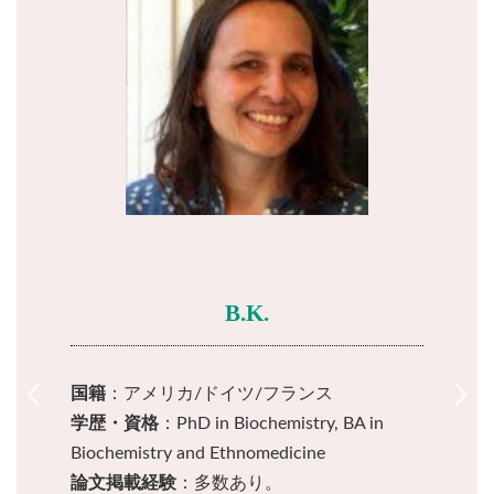
B.K.
B.K.
G.S.
国籍
：アメリカ/ドイツ/フランス
：アメリカ/ドイツ/フランス
国籍
C.L.
E.L.
P.G.
F.J.
M.N.
学歴・資格
：PhD in Biochemistry, BA in
：PhD in Biochemistry, BA in
学歴・資格
W.M.
R.G.
R.G.
L.R.
P.R.
G.M.
：PhD in Molecular Pharmacology, MSc
Biochemistry and Ethnomedicine
Biochemistry and Ethnomedicine
学歴・資格
論文掲載経験
in Molecular Biology, BSc in Biomedical Sciences
：多数あり。
：多数あり。
論文掲載経験
：イギリス
：アメリカ
：イギリス
：イギリス
国籍
国籍
国籍
国籍