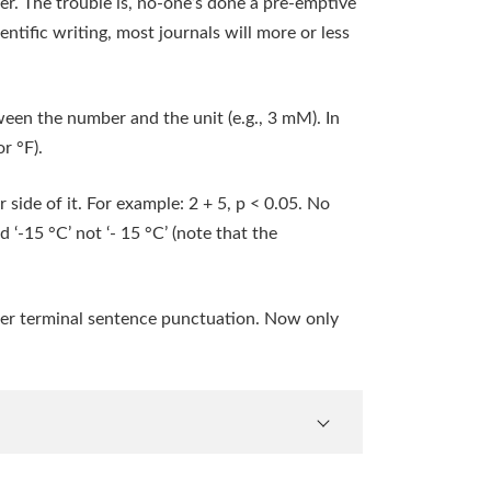
er. The trouble is, no-one’s done a pre-emptive
entific writing, most journals will more or less
een the number and the unit (e.g., 3 mM). In
r °F).
side of it. For example: 2 + 5, p < 0.05. No
 ‘-15 °C’ not ‘- 15 °C’ (note that the
fter terminal sentence punctuation. Now only