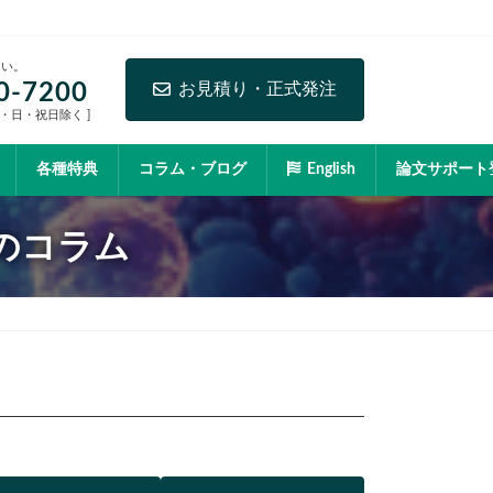
さい。
0-7200
お見積り・正式発注
[ 土・日・祝日除く ]
各種特典
コラム・ブログ
English
論文サポート
のコラム