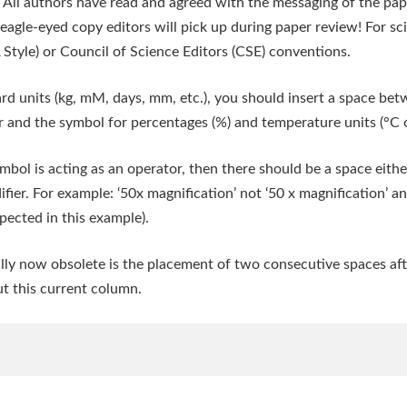
t. All authors have read and agreed with the messaging of the pap
 eagle-eyed copy editors will pick up during paper review! For sci
tyle) or Council of Science Editors (CSE) conventions.
 units (kg, mM, days, mm, etc.), you should insert a space betw
 and the symbol for percentages (%) and temperature units (°C o
ol is acting as an operator, then there should be a space either 
fier. For example: ‘50x magnification’ not ‘50 x magnification’ and
spected in this example).
ically now obsolete is the placement of two consecutive spaces a
ut this current column.