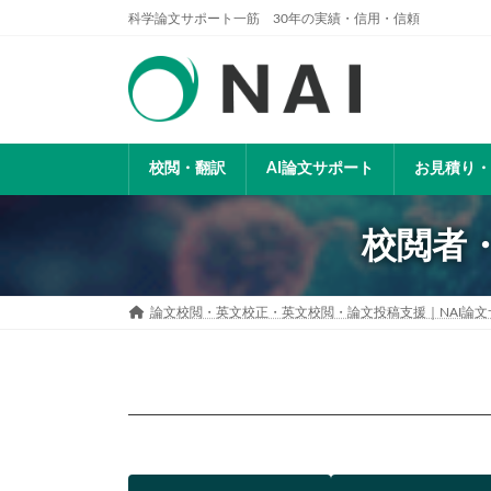
コ
ナ
科学論文サポート一筋 30年の実績・信用・信頼
ン
ビ
テ
ゲ
ン
ー
ツ
シ
へ
ョ
ス
ン
校閲・翻訳
AI論文サポート
お見積り・
キ
に
ッ
移
プ
動
校閲者
論文校閲・英文校正・英文校閲・論文投稿支援｜NAI論文