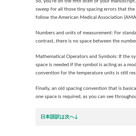
So, you’re on the fifth draft of your manuscrip
sweep for all those tiny spacing errors that the
follow the American Medical Association (AMA S
Numbers and units of measurement: For standard
contrast, there is no space between the number
Mathematical Operators and Symbols: If the symb
space is needed if the symbol is acting as a modi
convention for the temperature units is still re
Finally, an old spacing convention that is bas
one space is required, as you can see througho
日本語訳は次へ↓