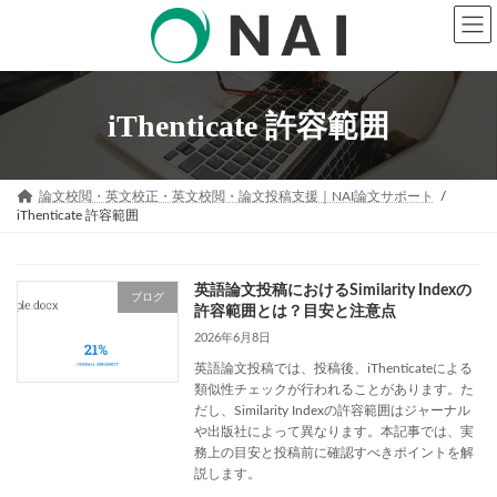
コ
ナ
ン
ビ
テ
ゲ
ン
ー
ツ
シ
へ
ョ
iThenticate 許容範囲
ス
ン
キ
に
ッ
移
プ
動
論文校閲・英文校正・英文校閲・論文投稿支援｜NAI論文サポート
iThenticate 許容範囲
英語論文投稿におけるSimilarity Indexの
ブログ
許容範囲とは？目安と注意点
2026年6月8日
英語論文投稿では、投稿後、iThenticateによる
類似性チェックが行われることがあります。た
だし、Similarity Indexの許容範囲はジャーナル
や出版社によって異なります。本記事では、実
務上の目安と投稿前に確認すべきポイントを解
説します。