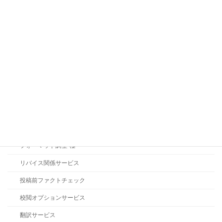
カテゴリー
お知らせ
キャンペーン
コラム
ブログ
AI依存度低減校閲
フォーマット調整-極-
リバイス関係サービス
投稿前ファクトチェック
校閲オプションサービス
翻訳サービス