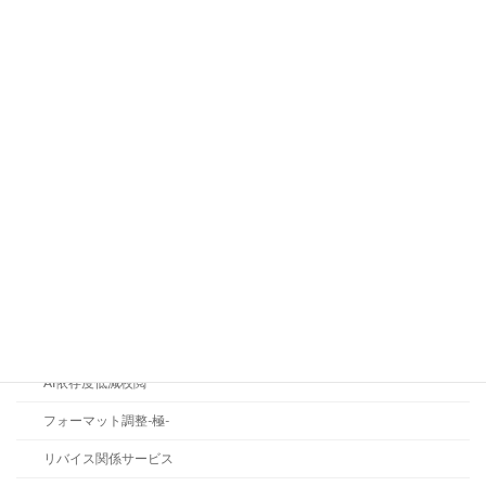
「世界に先駆けて成功」という表現は、
ブログ
今も世界に伝わるのか？
2026年7月23日
カテゴリー
お知らせ
キャンペーン
コラム
ブログ
AI依存度低減校閲
フォーマット調整-極-
リバイス関係サービス